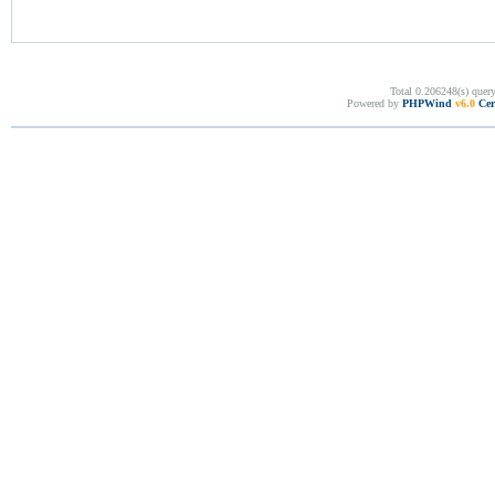
Total 0.206248(s) quer
Powered by
PHPWind
v6.0
Cer