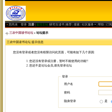
»
您尚未
登录
注册
|
返回主站
|
研究生读书
|
推荐
|
搜索
|
社区服务
|
帮助
|
订阅
三农中国读书论坛
» 论坛提示
三农中国读书论坛 提示信息
您没有登录或者您没有权限访问此页面，可能有如下几个原因:
您还没有登录或注册，暂时不能使用此功能!!
您还不是论坛会员,请先登录论坛
登录
用户名
密码
隐身登录
是