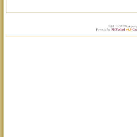
Total 3.598286(s) quer
Powered by
PHPWind
v6.0
Cer