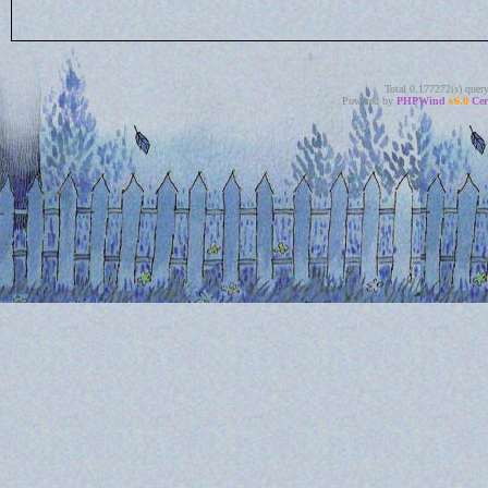
Total 0.177272(s) quer
Powered by
PHPWind
v6.0
Cer