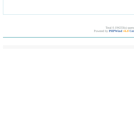
Total 0.194233(s) quer
Powered by
PHPWind
v6.0
Cer