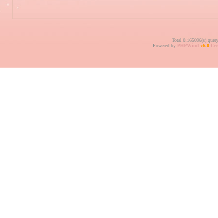
Total 0.165096(s) quer
Powered by
PHPWind
v6.0
Cer