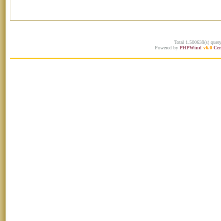
Total 1.500639(s) quer
Powered by
PHPWind
v6.0
Cer