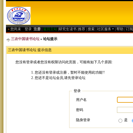
»
您尚未
登录
注册
|
返回主站
|
研究生读书
|
推荐
|
搜索
|
社区服务
|
帮助
|
订阅
三农中国读书论坛
» 论坛提示
三农中国读书论坛 提示信息
您没有登录或者您没有权限访问此页面，可能有如下几个原因:
您还没有登录或注册，暂时不能使用此功能!!
您还不是论坛会员,请先登录论坛
登录
用户名
密码
隐身登录
是