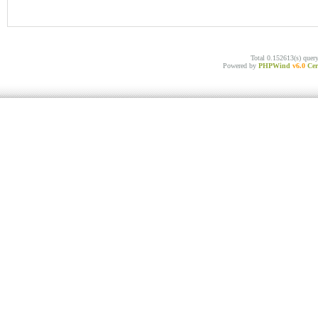
Total 0.152613(s) quer
Powered by
PHPWind
v6.0
Cer