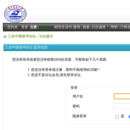
»
您尚未
登录
注册
|
返回主站
|
研究生读书
|
推荐
|
搜索
|
社区服务
|
帮助
|
订阅
三农中国读书论坛
» 论坛提示
三农中国读书论坛 提示信息
您没有登录或者您没有权限访问此页面，可能有如下几个原因:
您还没有登录或注册，暂时不能使用此功能!!
您还不是论坛会员,请先登录论坛
登录
用户名
密码
隐身登录
是