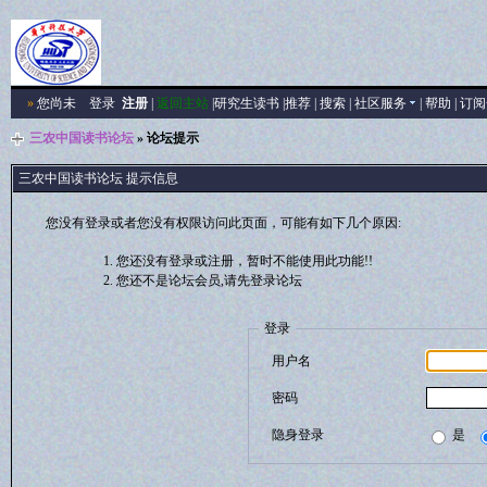
»
您尚未
登录
注册
|
返回主站
|
研究生读书
|
推荐
|
搜索
|
社区服务
|
帮助
|
订阅
三农中国读书论坛
» 论坛提示
三农中国读书论坛 提示信息
您没有登录或者您没有权限访问此页面，可能有如下几个原因:
您还没有登录或注册，暂时不能使用此功能!!
您还不是论坛会员,请先登录论坛
登录
用户名
密码
隐身登录
是