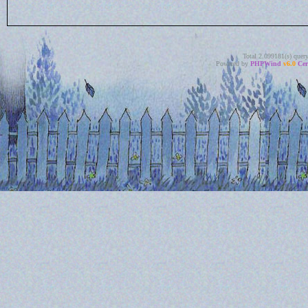
Total 2.099181(s) quer
Powered by
PHPWind
v6.0
Cer