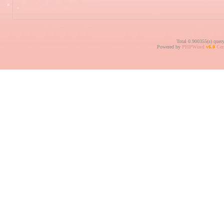
Total 0.900355(s) quer
Powered by
PHPWind
v6.0
Cer