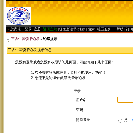
»
您尚未
登录
注册
|
返回主站
|
研究生读书
|
推荐
|
搜索
|
社区服务
|
帮助
|
订阅
三农中国读书论坛
» 论坛提示
三农中国读书论坛 提示信息
您没有登录或者您没有权限访问此页面，可能有如下几个原因:
您还没有登录或注册，暂时不能使用此功能!!
您还不是论坛会员,请先登录论坛
登录
用户名
密码
隐身登录
是