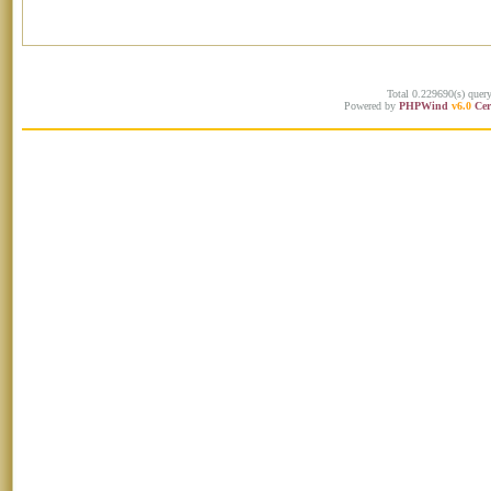
Total 0.229690(s) quer
Powered by
PHPWind
v6.0
Cer