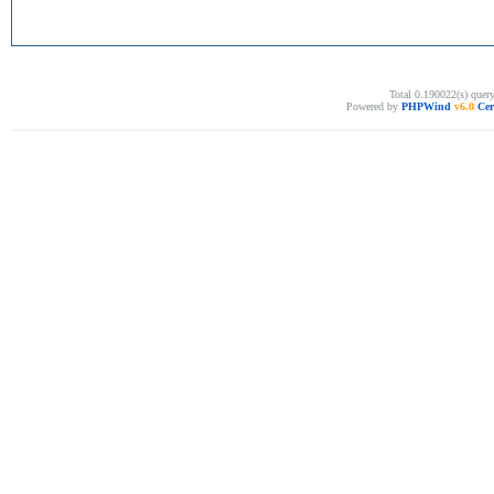
Total 0.190022(s) quer
Powered by
PHPWind
v6.0
Cer