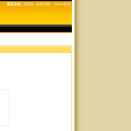
返回主站
|
无图版
|
风格切换
|
Home首页