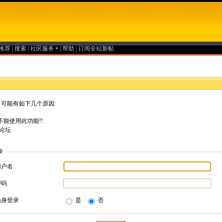
推荐
|
搜索
|
社区服务
|
帮助
|
订阅全站新帖
可能有如下几个原因:
能使用此功能!!
论坛
录
用户名
密码
隐身登录
是
否