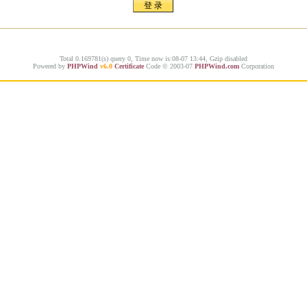
Total 0.169781(s) query 0, Time now is:08-07 13:44, Gzip disabled
Powered by
PHPWind
v6.0
Certificate
Code © 2003-07
PHPWind.com
Corporation