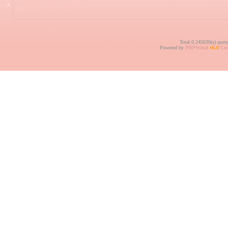
Total 0.245639(s) quer
Powered by
PHPWind
v6.0
Cer