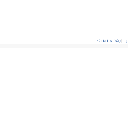
Contact us
|
Wap
|
Top