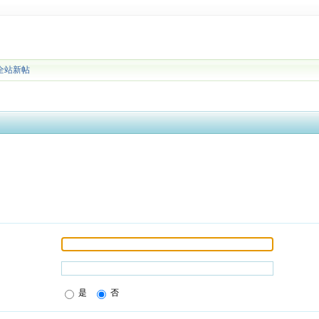
全站新帖
是
否