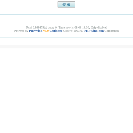
Total 0.999879(s) query 0, Time now is:08-06 13:30, Gzip disabled
Powered by
PHPWind
v6.0
Certificate
Code © 2003-07
PHPWind.com
Corporation