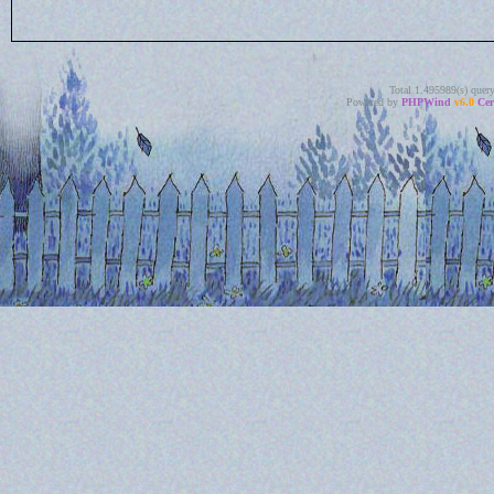
Total 1.495989(s) quer
Powered by
PHPWind
v6.0
Cer