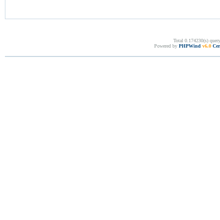
Total 0.174230(s) quer
Powered by
PHPWind
v6.0
Cer