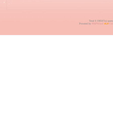
Total 0.198507(s) quer
Powered by
PHPWind
v6.0
Cer