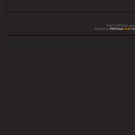
Total 0.190561(s) quer
Powered by
PHPWind
v6.0
Cer