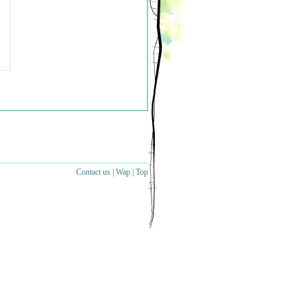
Contact us
|
Wap
|
Top