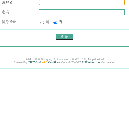
用户名
密码
隐身登录
是
否
Total 0.205090(s) query 0, Time now is:08-07 02:05, Gzip disabled
Powered by
PHPWind
v6.0
Certificate
Code © 2003-07
PHPWind.com
Corporation