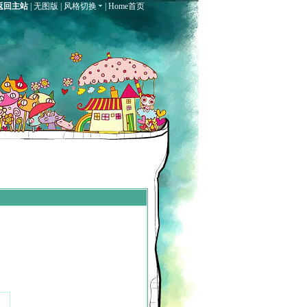
返回主站
|
无图版
|
风格切换
|
Home首页