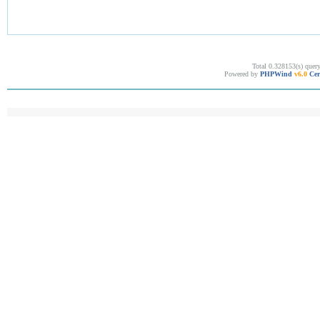
Total 0.328153(s) quer
Powered by
PHPWind
v6.0
Cer