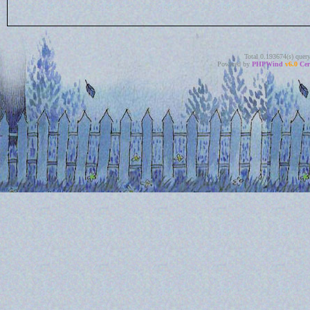
Total 0.193674(s) quer
Powered by
PHPWind
v6.0
Cer