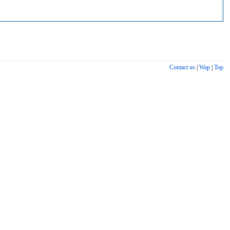
Contact us
|
Wap
|
Top