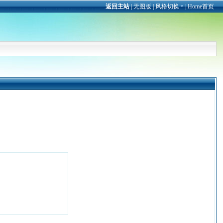
返回主站
|
无图版
|
风格切换
|
Home首页