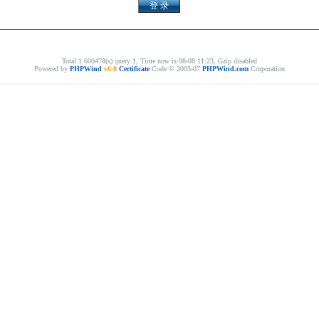
Total 1.600478(s) query 1, Time now is:08-08 11:23, Gzip disabled
Powered by
PHPWind
v6.0
Certificate
Code © 2003-07
PHPWind.com
Corporation