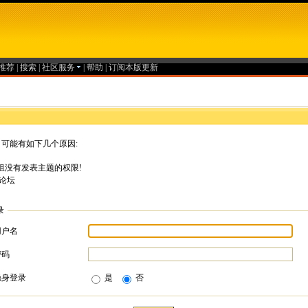
推荐
|
搜索
|
社区服务
|
帮助
|
订阅本版更新
可能有如下几个原因:
组没有发表主题的权限!
论坛
录
用户名
密码
隐身登录
是
否