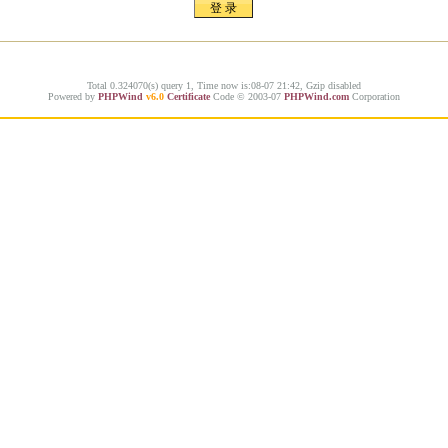
Total 0.324070(s) query 1, Time now is:08-07 21:42, Gzip disabled
Powered by
PHPWind
v6.0
Certificate
Code © 2003-07
PHPWind.com
Corporation