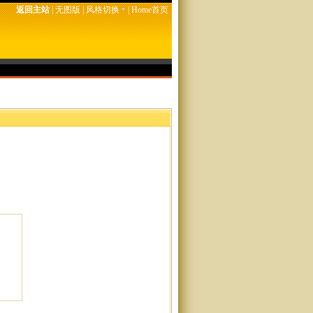
返回主站
|
无图版
|
风格切换
|
Home首页