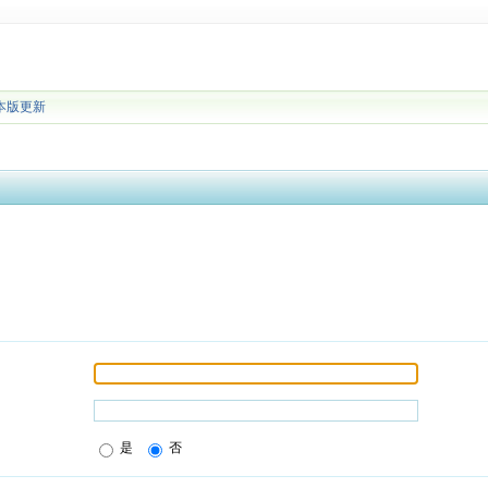
本版更新
是
否