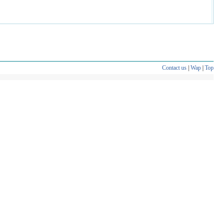
Contact us
|
Wap
|
Top