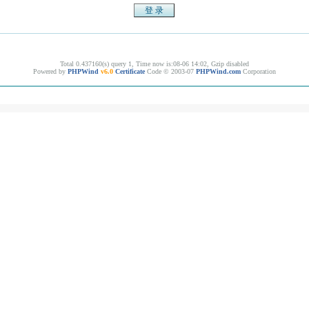
Total 0.437160(s) query 1, Time now is:08-06 14:02, Gzip disabled
Powered by
PHPWind
v6.0
Certificate
Code © 2003-07
PHPWind.com
Corporation