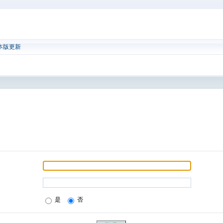
本版更新
是
否