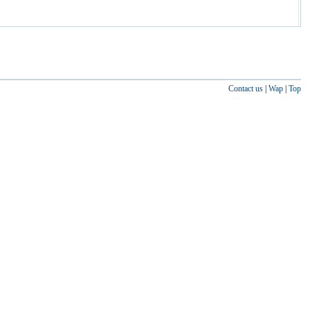
Contact us
|
Wap
|
Top