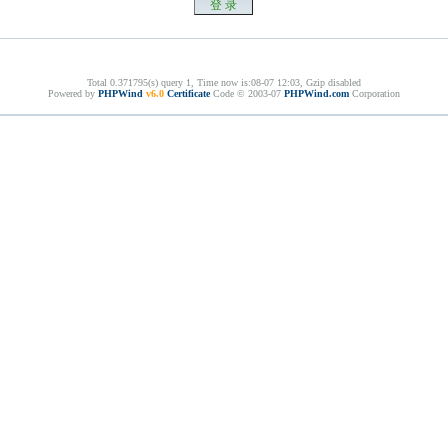
Total 0.371795(s) query 1, Time now is:08-07 12:03, Gzip disabled
Powered by
PHPWind
v6.0
Certificate
Code © 2003-07
PHPWind.com
Corporation