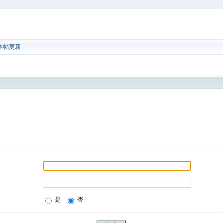
本帖更新
是
否