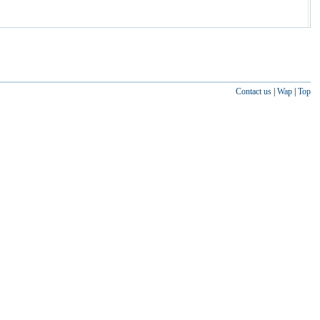
Contact us
|
Wap
|
Top