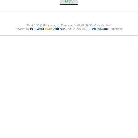
Total 0.234285(s) query 1, Time now is:08-08 21:30, Gzip disabled
Powered by
PHPWind
v6.0
Certificate
Code © 2003-07
PHPWind.com
Corporation