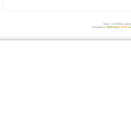
Total 1.103285(s) quer
Powered by
PHPWind
v6.0
Cer