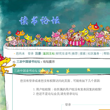
»
您尚未
登录
注册
|
返回主站
|
研究生读书
|
推荐
|
搜索
|
社区服务
|
帮助
三农中国读书论坛
» 论坛提示
三农中国读书论坛 提示信息
您没有登录或者您没有权限访问此页面，可能有如下几个原因:
用户组权限：你所属的用户组没有发表回复的权限!
您还不是论坛会员,请先登录论坛
登录