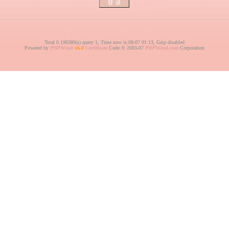
Total 0.196380(s) query 1, Time now is:08-07 01:13, Gzip disabled
Powered by
PHPWind
v6.0
Certificate
Code © 2003-07
PHPWind.com
Corporation