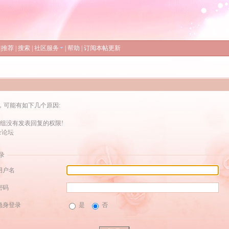
|
推荐
|
搜索
|
社区服务
|
帮助
|
订阅本帖更新
，可能有如下几个原因:
组没有发表回复的权限!
录论坛
录
用户名
密码
隐身登录
是
否