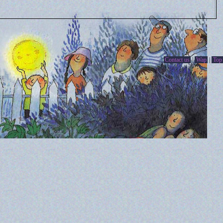
Contact us
|
Wap
|
Top