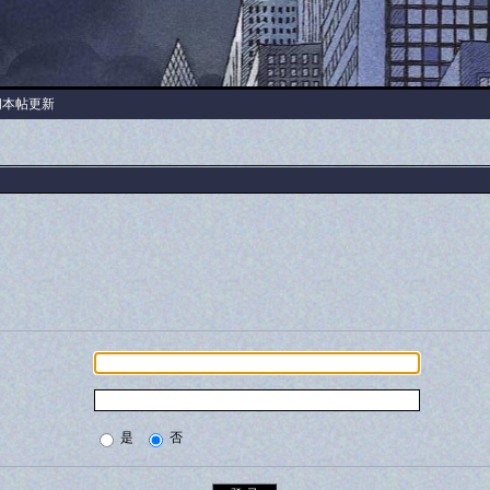
阅本帖更新
是
否