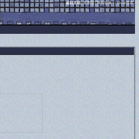
返回主站
|
无图版
|
风格切换
|
Home首页