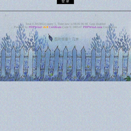
Total 0.205381(s) query 1, Time now is:08-06 06:48, Gzip disabled
Powered by
PHPWind
v6.0
Certificate
Code © 2003-07
PHPWind.com
Corporation