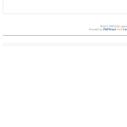
Total 0.209252(s) quer
Powered by
PHPWind
v6.0
Cer