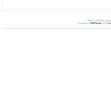
Total 0.189288(s) quer
Powered by
PHPWind
v6.0
Cer