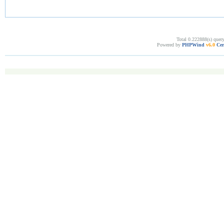
Total 0.222888(s) quer
Powered by
PHPWind
v6.0
Cer