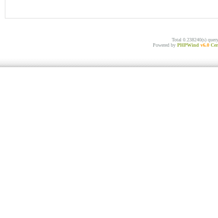
Total 0.238240(s) quer
Powered by
PHPWind
v6.0
Cer