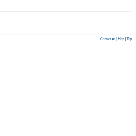
Contact us
|
Wap
|
Top