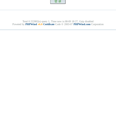
Total 0.222802(s) query 1, Time now is:08-09 18:27, Gzip disabled
Powered by
PHPWind
v6.0
Certificate
Code © 2003-07
PHPWind.com
Corporation