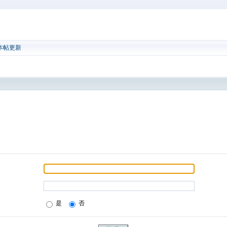
本帖更新
是
否