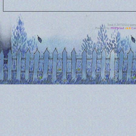
Total 0.207321(s) quer
Powered by
PHPWind
v6.0
Cer