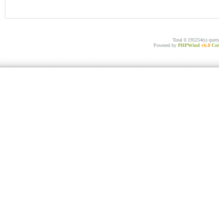
Total 0.195254(s) quer
Powered by
PHPWind
v6.0
Cer