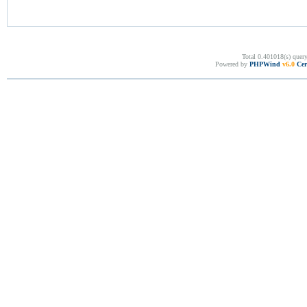
Total 0.401018(s) quer
Powered by
PHPWind
v6.0
Cer