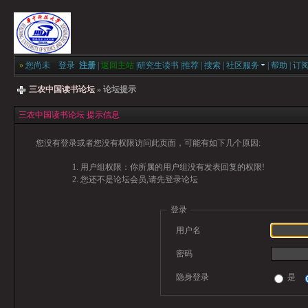
»
您尚未
登录
注册
|
返回主站
|
研究生读书
|
推荐
|
搜索
|
社区服务
|
帮助
|
订
三农中国读书论坛
» 论坛提示
三农中国读书论坛 提示信息
您没有登录或者您没有权限访问此页面，可能有如下几个原因:
用户组权限：你所属的用户组没有发表回复的权限!
您还不是论坛会员,请先登录论坛
登录
用户名
密码
隐身登录
是