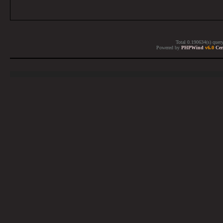
Total 0.190634(s) quer
Powered by
PHPWind
v6.0
Cer