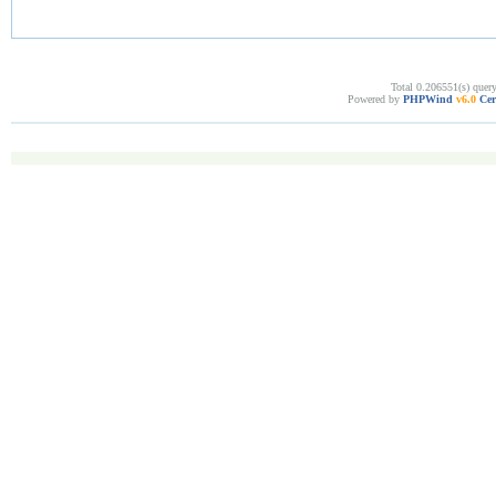
Total 0.206551(s) quer
Powered by
PHPWind
v6.0
Cer