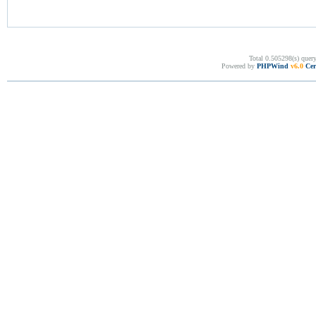
Total 0.505298(s) quer
Powered by
PHPWind
v6.0
Cer