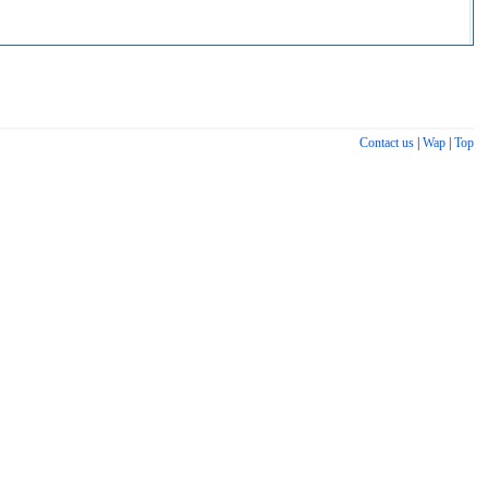
Contact us
|
Wap
|
Top