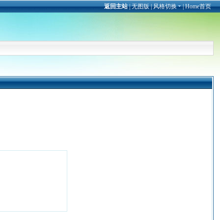
返回主站
|
无图版
|
风格切换
|
Home首页