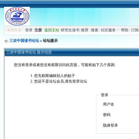
»
您尚未
登录
注册
|
返回主站
|
研究生读书
|
推荐
|
搜索
|
社区服务
|
帮助
|
订阅
三农中国读书论坛
» 论坛提示
三农中国读书论坛 提示信息
您没有登录或者您没有权限访问此页面，可能有如下几个原因:
您无权限编辑别人的贴子
您还不是论坛会员,请先登录论坛
登录
用户名
密码
隐身登录