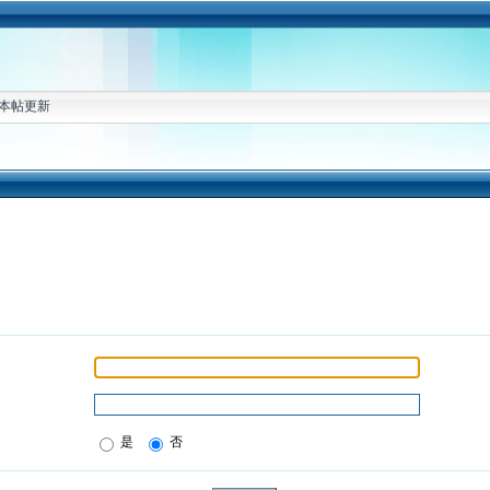
本帖更新
是
否