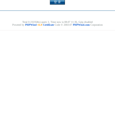
Total 0.232358(s) query 2, Time now is:08-07 11:36, Gzip disabled
Powered by
PHPWind
v6.0
Certificate
Code © 2003-07
PHPWind.com
Corporation