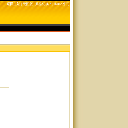
返回主站
|
无图版
|
风格切换
|
Home首页