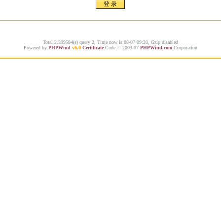
Total 2.399584(s) query 2, Time now is:08-07 09:20, Gzip disabled
Powered by
PHPWind
v6.0
Certificate
Code © 2003-07
PHPWind.com
Corporation