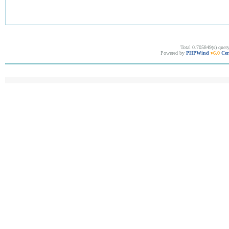
Total 0.705849(s) quer
Powered by
PHPWind
v6.0
Cer