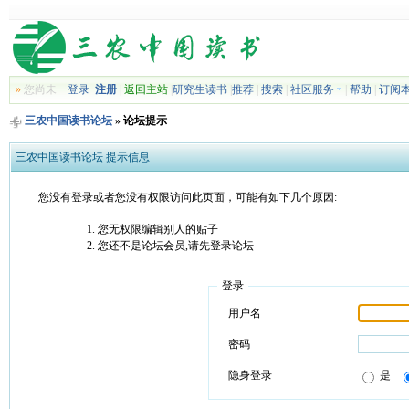
»
您尚未
登录
注册
|
返回主站
|
研究生读书
|
推荐
|
搜索
|
社区服务
|
帮助
|
订阅
三农中国读书论坛
» 论坛提示
三农中国读书论坛 提示信息
您没有登录或者您没有权限访问此页面，可能有如下几个原因:
您无权限编辑别人的贴子
您还不是论坛会员,请先登录论坛
登录
用户名
密码
隐身登录
是