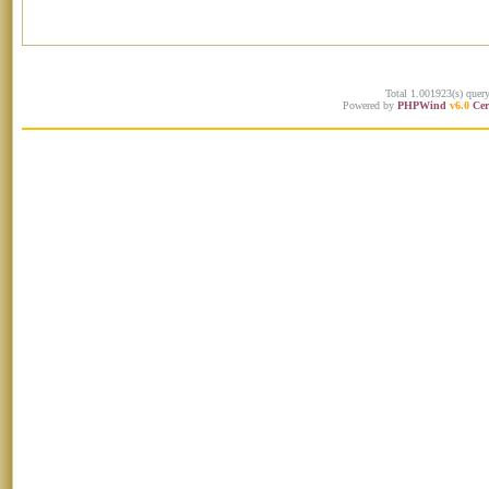
Total 1.001923(s) quer
Powered by
PHPWind
v6.0
Cer