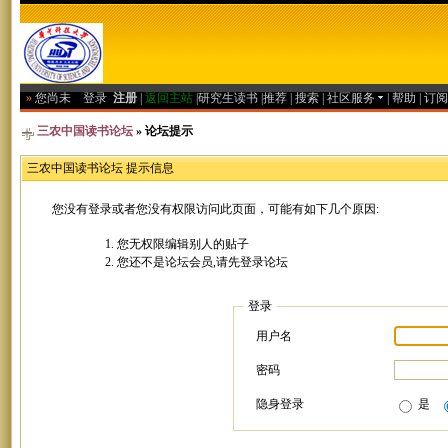
»
您尚未
登录
注册
|
返回主站
|
研究生读书
|
推荐
|
搜索
|
社区服务
|
帮助
|
订阅
三农中国读书论坛
» 论坛提示
三农中国读书论坛 提示信息
您没有登录或者您没有权限访问此页面，可能有如下几个原因:
您无权限编辑别人的贴子
您还不是论坛会员,请先登录论坛
登录
用户名
密码
隐身登录
是