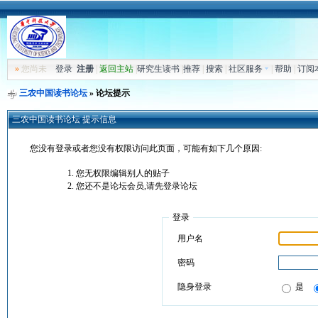
»
您尚未
登录
注册
|
返回主站
|
研究生读书
|
推荐
|
搜索
|
社区服务
|
帮助
|
订阅
三农中国读书论坛
» 论坛提示
三农中国读书论坛 提示信息
您没有登录或者您没有权限访问此页面，可能有如下几个原因:
您无权限编辑别人的贴子
您还不是论坛会员,请先登录论坛
登录
用户名
密码
隐身登录
是