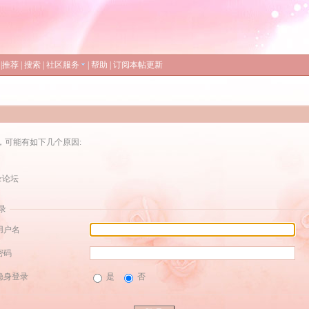
|
推荐
|
搜索
|
社区服务
|
帮助
|
订阅本帖更新
，可能有如下几个原因:
录论坛
录
用户名
密码
隐身登录
是
否