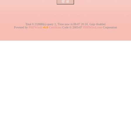
Total 0.233886(s) query 2, Time now is:08-07 20:10, Gzip disabled
Powered by
PHPWind
v6.0
Certificate
Code © 2003-07
PHPWind.com
Corporation