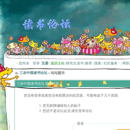
»
您尚未
登录
注册
|
返回主站
|
研究生读书
|
推荐
|
搜索
|
社区服务
|
帮助
三农中国读书论坛
» 论坛提示
三农中国读书论坛 提示信息
您没有登录或者您没有权限访问此页面，可能有如下几个原因:
您无权限编辑别人的贴子
您还不是论坛会员,请先登录论坛
登录