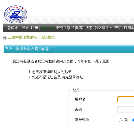
»
您尚未
登录
注册
|
返回主站
|
研究生读书
|
推荐
|
搜索
|
社区服务
|
帮助
|
订阅
三农中国读书论坛
» 论坛提示
三农中国读书论坛 提示信息
您没有登录或者您没有权限访问此页面，可能有如下几个原因:
您无权限编辑别人的贴子
您还不是论坛会员,请先登录论坛
登录
用户名
密码
隐身登录
是