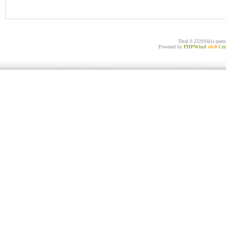
Total 0.232916(s) quer
Powered by
PHPWind
v6.0
Cer