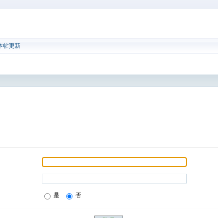
本帖更新
是
否