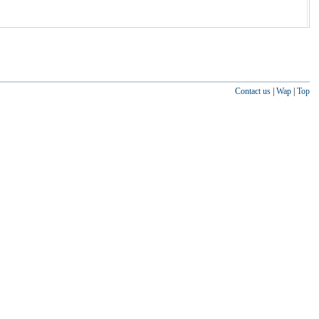
Contact us
|
Wap
|
Top