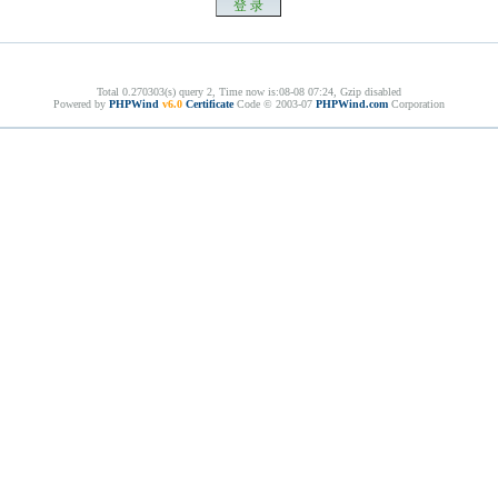
Total 0.270303(s) query 2, Time now is:08-08 07:24, Gzip disabled
Powered by
PHPWind
v6.0
Certificate
Code © 2003-07
PHPWind.com
Corporation